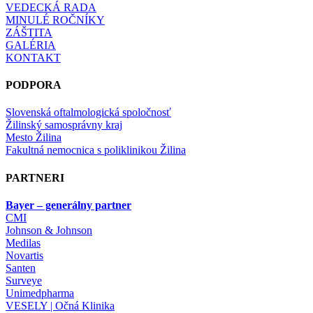
VEDECKÁ RADA
MINULÉ ROČNÍKY
ZÁŠTITA
GALÉRIA
KONTAKT
PODPORA
Slovenská oftalmologická spoločnosť
Žilinský samosprávny kraj
Mesto Žilina
Fakultná nemocnica s poliklinikou Žilina
PARTNERI
Bayer
– generálny partner
CMI
Johnson
&
Johnson
Medilas
Novartis
Santen
Surveye
Unimedpharma
VESELY
| Očná Klinika